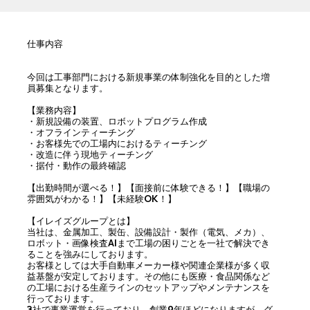
仕事内容
今回は工事部門における新規事業の体制強化を目的とした増
員募集となります。
【業務内容】
・新規設備の装置、ロボットプログラム作成
・オフラインティーチング
・お客様先での工場内におけるティーチング
・改造に伴う現地ティーチング
・据付・動作の最終確認
【出勤時間が選べる！】【面接前に体験できる！】【職場の
雰囲気がわかる！】【未経験OK！】
【イレイズグループとは】
当社は、金属加工、製缶、設備設計・製作（電気、メカ）、
ロボット・画像検査AIまで工場の困りごとを一社で解決でき
ることを強みにしております。
お客様としては大手自動車メーカー様や関連企業様が多く収
益基盤が安定しております。その他にも医療・食品関係など
の工場における生産ラインのセットアップやメンテナンスを
行っております。
3社で事業運営を行っており、創業9年ほどになりますが、グ