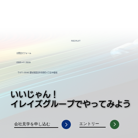
RECRUIT
お問合せフォーム
0565-41-3939
〒471-0046 愛知県豊田市本新町4丁目38番地
いいじゃん！
いいじゃん！
イレイズグループでやってみよう
イレイズグループでやってみよう
エントリー
会社見学を申し込む