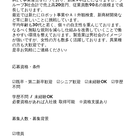
ループ3社合計で売上高20億円、従業員数90名の規模まで成
長しております。
最近では新たにロボット事業やＡＩ外観検査、新商材開発な
ど常に新しいことに挑戦しています。
平均年齢も30代と若く、個々の自主性を重んじております。
なるべく無駄な規則を減らし仕組みを改善していくことで働
きやすい環境を整えております。製造業は男社会のイメージ
が強いですが、女性の方も数多く活躍しております。異業種
の方も大歓迎です。
是非お気軽にご連絡ください♪
応募資格・条件
☑︎既卒・第二新卒歓迎 ☑︎シニア歓迎 ☑︎未経験OK ☑︎学歴
不問
学歴不問 / 未経験OK
必要資格があれば入社後 取得可能 ※資格支援あり
募集人数・募集背景
☑︎増員