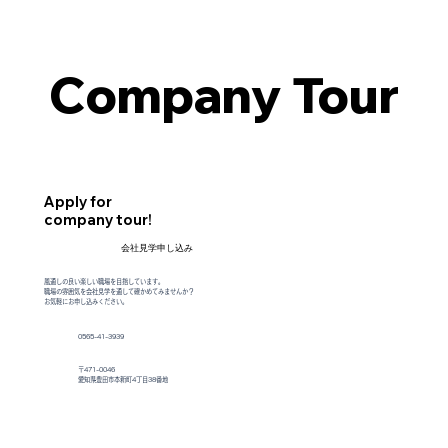
Company Tour
Company Tour
Apply for
company tour!
会社見学申し込み
​風通しの良い楽しい職場を目指しています。
職場の雰囲気を会社見学を通して確かめてみませんか？
お気軽にお申し込みください。
0565-41-3939
〒471-0046
愛知県豊田市本新町4丁目38番地