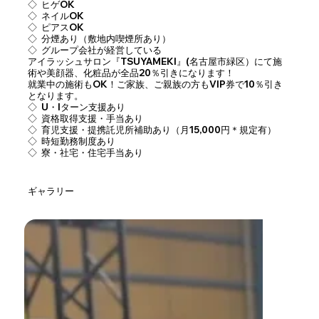
◇ ヒゲOK
◇ ネイルOK
◇ ピアスOK
◇ 分煙あり（敷地内喫煙所あり）
◇ グループ会社が経営している
アイラッシュサロン『TSUYAMEKI』(名古屋市緑区）にて施
術や美顔器、化粧品が全品20％引きになります！
就業中の施術もOK！ご家族、ご親族の方もVIP券で10％引き
となります。
◇ U・Iターン支援あり
◇ 資格取得支援・手当あり
◇ 育児支援・提携託児所補助あり（月15,000円＊規定有）
◇ 時短勤務制度あり
◇ 寮・社宅・住宅手当あり
​ギャラリー