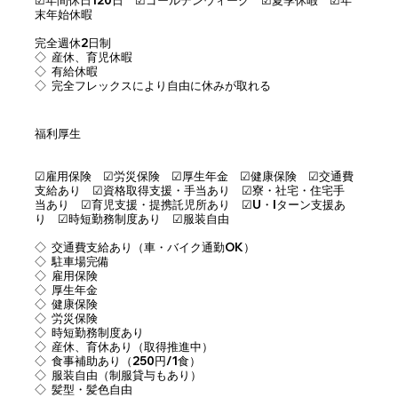
末年始休暇
完全週休2日制
◇ 産休、育児休暇
◇ 有給休暇
◇ 完全フレックスにより自由に休みが取れる
福利厚生
☑︎雇用保険 ☑︎労災保険 ☑︎厚生年金 ☑︎健康保険 ☑︎交通費
支給あり ☑︎資格取得支援・手当あり ☑︎寮・社宅・住宅手
当あり ☑︎育児支援・提携託児所あり ☑︎U・Iターン支援あ
り ☑︎時短勤務制度あり ☑︎服装自由
◇ 交通費支給あり（車・バイク通勤OK）
◇ 駐車場完備
◇ 雇用保険
◇ 厚生年金
◇ 健康保険
◇ 労災保険
◇ 時短勤務制度あり
◇ 産休、育休あり（取得推進中）
◇ 食事補助あり（250円/1食）
◇ 服装自由（制服貸与もあり）
◇ 髪型・髪色自由