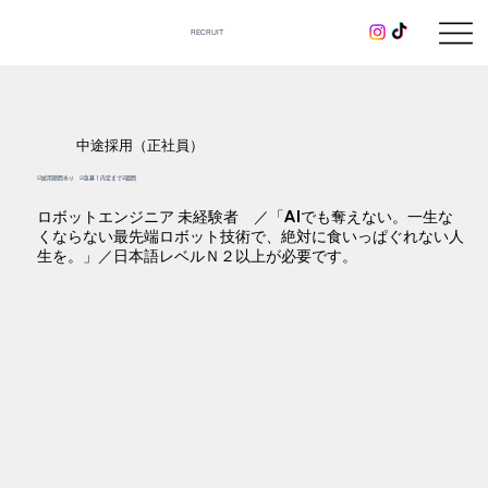
RECRUIT
中途採用（正社員）
☑︎試用期間あり ☑︎急募！内定まで2週間
ロボットエンジニア 未経験者 ／「AIでも奪えない。一生な
くならない最先端ロボット技術で、絶対に食いっぱぐれない人
生を。」／日本語レベルＮ２以上が必要です。